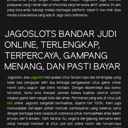
pelayanan yang ramah dan profesional yang tersedia aktif selama 24 jam
yang bisa anda hubungi melalui berbagai platform seperti live chat atau
media sosial lainnya yang ada di Jago slots indonesia.
JAGOSLOTS BANDAR JUDI
ONLINE, TERLENGKAP,
TERPERCAYA, GAMPANG
MENANG, DAN PASTI BAYAR
Jagoslots atau
jagoslot
merupakan situs terpercaya dan terlengkap yang
telah lulus pengujian oleh dua lembaga pengawasan situs game online
resmi yaitu pagcor dan bmm testlabs. Dengan kepemilikan dua lisensi
tersebut, tentu bisa menjadi jaminan bahwa kualitas seluruh sistem
maupun game kami sangat baik dan aman. Permainan yang ada di situs judi
slot
online Jagoslot sangatlah berkualitas, dijamin fair 100%. Kami juga
menyediakan beragam pilihan metode pembayaran yang bekerja sama
dengan berbagai bank swasta di indonesia untuk memudahkan anda dalam
proses bertransaksi. Oleh karena itu, segera bergabung bersama kami
untuk menjadi member di situs judi slot online resmi dan terpercaya