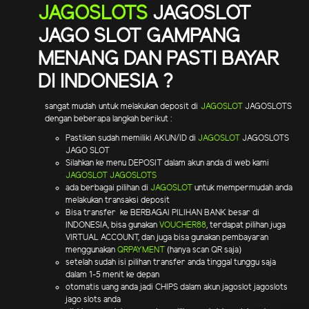
JAGOSLOTS
JAGOSLOT
JAGO SLOT GAMPANG
MENANG DAN PASTI BAYAR
DI INDONESIA ?
sangat mudah untuk melakukan deposit di
JAGOSLOT
JAGOSLOTS
dengan beberapa langkah berikut :
Pastikan sudah memiliki AKUN/ID di
JAGOSLOT
JAGOSLOTS
JAGO SLOT
Silahkan ke menu DEPOSIT dalam akun anda di web kami
JAGOSLOT
JAGOSLOTS
ada berbagai pilihan di
JAGOSLOT
untuk mempermudah anda
melakukan transaksi deposit
Bisa transfer ke BERBAGAI PILIHAN BANK besar di
INDONESIA, bisa gunakan
VOUCHER88
, terdapat pilihan juga
VIRTUAL ACCOUNT, dan juga bisa gunakan pembayaran
menggunakan
QRPAYMENT
(hanya scan QR saja)
setelah sudah isi pilihan transfer anda tinggal tunggu saja
dalam 1-5 menit ke depan
otomatis uang anda jadi CHIPS dalam akun jagoslot jagoslots
jago slots anda