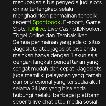
merupakan situs penyedia judi slots
online terlengkap, selalu
menghadirkan permainan terbaik
seperti
Sportbook
, E-sport, Game
Slots,
IDNlive
, Live Casino,IDNpoker,
Togel Online dan Tembak Ikan.
Semua permainan yang ada di situs
Jagoslots atau jagoslot bisa anda
mainkan hanya dengan 1 akun saja
dengan langkah pendaftaran yang
sangat mudah dan cepat. Jagoslots
juga memiliki pelayanan yang ramah
dan profesional yang tersedia aktif
selama 24 jam yang bisa anda
hubungi melalui berbagai platform
seperti live chat atau media sosial