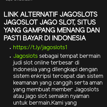
LINK ALTERNATIF JAGOSLOTS
JAGOSLOT JAGO SLOT, SITUS
YANG GAMPANG MENANG DAN
PASTI BAYAR DI INDONESIA
https://t.ly/jagoslots1
Jagoslots
sebagai tempat bermain
judi slot online terbesar di
indonesia yang dilengkapi dengan
sistem enkripsi tercepat dan sistem
keamanan yang canggih serta aman
yang membuat member Jagoslots
atau jago slot semakin nyaman
untuk bermain.Kami yang