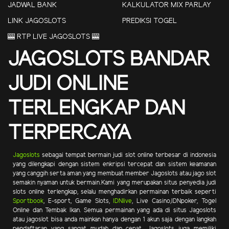
JADWAL BANK
KALKULATOR MIX PARLAY
LINK JAGOSLOTS
PREDIKSI TOGEL
🎰 RTP LIVE JAGOSLOTS 🎰
JAGOSLOTS BANDAR
JUDI ONLINE
TERLENGKAP DAN
TERPERCAYA
Jagoslots
sebagai tempat bermain judi slot online terbesar di indonesia
yang dilengkapi dengan sistem enkripsi tercepat dan sistem keamanan
yang canggih serta aman yang membuat member Jagoslots atau jago slot
semakin nyaman untuk bermain.Kami yang merupakan situs penyedia judi
slots online terlengkap, selalu menghadirkan permainan terbaik seperti
Sportbook
, E-sport, Game Slots,
IDNlive
, Live Casino,IDNpoker, Togel
Online dan Tembak Ikan. Semua permainan yang ada di situs Jagoslots
atau jagoslot bisa anda mainkan hanya dengan 1 akun saja dengan langkah
pendaftaran yang sangat mudah dan cepat. Jagoslots juga memiliki