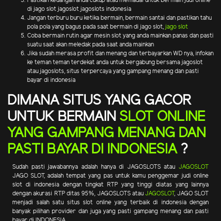
Pastikan keuangan anda cukup atau memadai untuk bermain judi online
di jago slot jagoslot jagoslots indonesia
Jangan terburu buru ketika bermain, bermain santai dan pastikan tahu
pola pola yang bagus pada saat bermain di jago slot,
jago slot
Coba bermain rutin agar mesin slot yang anda mainkan panas dan pasti
suatu saat akan meledak pada saat anda mainkan
Jika sudah merasa profit dan menang dan terbayarkan WD nya, infokan
ke teman teman terdekat anda untuk bergabung bersama jagoslot
atau jagoslots, situs terpercaya yang gampang menang dan pasti
bayar di indonesia
DIMANA SITUS YANG GACOR
UNTUK BERMAIN
SLOT ONLINE
YANG GAMPANG MENANG DAN
PASTI BAYAR DI INDONESIA
?
Sudah pasti jawabannya adalah hanya di JAGOSLOTS atau
JAGOSLOT
JAGO SLOT, adalah tempat yang pas untuk kamu penggemar judi online
slot di indonesia dengan tingkat RTP yang tinggi diatas yang lainnya
dengan akurasi RTP ditas 95%, JAGOSLOTS atau
JAGOSLOT
, JAGO SLOT
menjadi salah satu situs slot online yang terbaik di indonesia dengan
banyak pilihan provider dan juga yang pasti gampang menang dan pasti
bayar di INDONESIA.