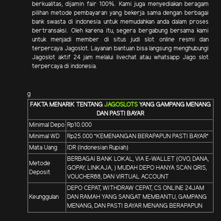
berkualitas, dijamin fair 100%. Kami juga menyediakan beragam
pilihan metode pembayaran yang bekerja sama dengan berbagai
bank swasta di indonesia untuk memudahkan anda dalam proses
bertransaksi. Oleh karena itu, segera bergabung bersama kami
untuk menjadi member di situs judi slot online resmi dan
terpercaya Jagoslot. Layanan bantuan bisa langsung menghubungi
Jagoslot aktif 24 jam melalui livechat atau whatsapp Jago slot
terpercaya di indonesia.
g
FAKTA MENARIK TENTANG
JAGOSLOTS
YANG GAMPANG MENANG
DAN PASTI BAYAR
Minimal Depo
Rp10.000
Minimal WD
Rp25.000 *KEMENANGAN BERAPAPUN PASTI BAYAR*
Mata Uang
IDR (Indonesian Rupiah)
BERBAGAI BANK LOKAL, VIA E-WALLET (OVO, DANA,
Metode
GOPAY, LINKAJA, ) MUDAH DEPO HANYA SCAN QRIS,
Deposit
VOUCHER88, DAN VIRTUAL ACCOUNT
DEPO CEPAT, WITHDRAW CEPAT, CS ONLINE 24JAM
Keunggulan
DAN RAMAH YANG SANGAT MEMBANTU, GAMPANG
MENANG, DAN PASTI BAYAR MENANG BERAPAPUN