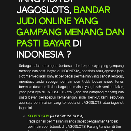
JAGOSLOTS,
BANDAR
JUDI ONLINE YANG
GAMPANG MENANG DAN
PASTI BAYAR
DI
INDONESIA ?
Sebagai salah satu agen terbesar dan terpercaya yang gampang
menang dan pasti bayar di INDONESIA, jagoslots atau jagoslot jago
slot menyediakan banyak berbagai permainan yang sangat lengkap,
membuat anda sebagai pemain pun tidak bosan untuk terus
bermain dan memilih berbagai permainan yang telah kami sediakan,
yang pastinya di JAGOSLOTS atau jago slot gampang menang dan
pasti bayar berapapun kemenangan anda. berikut kami sebutkan
apa saja permnainan yang tersedia di JAGOSLOTS atau jagoslot
jago slot :
SPORTBOOK
(JUDI ONLINE BOLA)
Pada pilihan permainan ini anda dapat pengalaman terbaik
bermain sportsbook di JAGOSLOTS! Pasang taruhan di tim