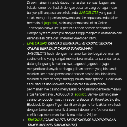
Di permainan ini anda dapat merasakan sensasi bagaimana
tebak nomor berhadiah dengan pasaran yang beragam dan
banyak pilihan pasaran untuk anda,
JAGOSLOTS
yang pasti
selalu mengedepankan kenyamanan dan kepuasan anda dalam
bermain di
jago slot
, Mainkan permainan Lotto Online
Terlengkap hanya untuk pecinta tebak nomor berhadiah.
Dengan system enkripsi tingkat tinggi menjamin keamanan dan
kerahasiaan data dari member-member kami.
LIVE CASINO
(SENSASI BERMAIN LIVE CASINO SECARA
ONLINE BERASA DI CASINO SUNGGUHAN)
JAGOSLOTS hadir dengan menampilkan berbagai permainan
casino online yang sangat memanjakan mata, tanpa anda harus
datang langsung ke casino nya, Jagoslot jagoslots juga
menyediakan banyak berbagai pilihan server yang bisa anda
mainkan. keseruan permainan taruhan casino kini bisa kamu
mainkan di rumah hanya menggunakan smartphone. Tidak kalah
seru dari casino konvensional dan terasa lebih nyata,
permainan live casino menyajikan pengalaman berbeda melalui
situs terpercaya JAGOSLOTS
jagoslot
. Banyak pilihan game
casino terpopuler saat ini seperti Baccarat, Roulette, Sic Bo,
Blackjack, Dragon Tiger dan Banyak game terbaik lainnya hadir
dengan tampilan menarik ditemani dealer profesional dan
cantik siap menemani hari kamu selama 24 jam.
TANGKAS
(GAME KARTU MICKEYMOUSE HADIR DENGAN
TAMPILAN BARU DAN MENARIK)