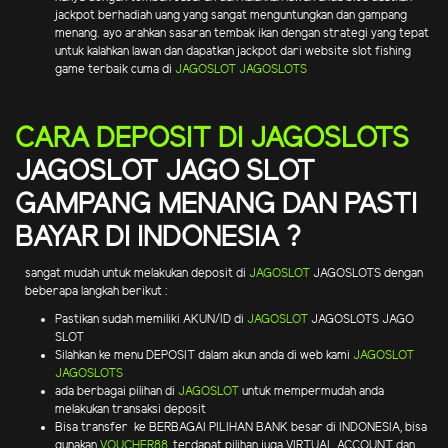
jackpot berhadiah uang yang sangat menguntungkan dan gampang
menang. ayo arahkan sasaran tembak ikan dengan strategi yang tepat
untuk kalahkan lawan dan dapatkan jackpot dari website slot fishing
game terbaik cuma di
JAGOSLOT
JAGOSLOTS
CARA DEPOSIT DI JAGOSLOTS
JAGOSLOT JAGO SLOT
GAMPANG MENANG DAN PASTI
BAYAR DI INDONESIA ?
sangat mudah untuk melakukan deposit di
JAGOSLOT
JAGOSLOTS dengan
beberapa langkah berikut :
Pastikan sudah memiliki AKUN/ID di
JAGOSLOT
JAGOSLOTS JAGO
SLOT
Silahkan ke menu DEPOSIT dalam akun anda di web kami
JAGOSLOT
JAGOSLOTS
ada berbagai pilihan di
JAGOSLOT
untuk mempermudah anda
melakukan transaksi deposit
Bisa transfer ke BERBAGAI PILIHAN BANK besar di INDONESIA, bisa
gunakan
VOUCHER88
, terdapat pilihan juga VIRTUAL ACCOUNT, dan