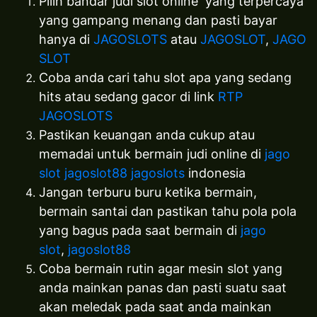
Pilih bandar judi slot online yang terpercaya
yang gampang menang dan pasti bayar
hanya di
JAGOSLOTS
atau
JAGOSLOT
,
JAGO
SLOT
Coba anda cari tahu slot apa yang sedang
hits atau sedang gacor di link
RTP
JAGOSLOTS
Pastikan keuangan anda cukup atau
memadai untuk bermain judi online di
jago
slot
jagoslot88
jagoslots
indonesia
Jangan terburu buru ketika bermain,
bermain santai dan pastikan tahu pola pola
yang bagus pada saat bermain di
jago
slot
,
jagoslot88
Coba bermain rutin agar mesin slot yang
anda mainkan panas dan pasti suatu saat
akan meledak pada saat anda mainkan