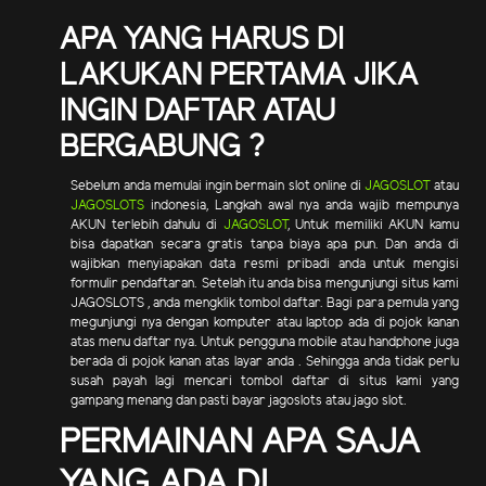
APA YANG HARUS DI
LAKUKAN PERTAMA JIKA
INGIN DAFTAR ATAU
BERGABUNG ?
Sebelum anda memulai ingin bermain slot online di
JAGOSLOT
atau
JAGOSLOTS
indonesia, Langkah awal nya anda wajib mempunya
AKUN terlebih dahulu di
JAGOSLOT
, Untuk memiliki AKUN kamu
bisa dapatkan secara gratis tanpa biaya apa pun. Dan anda di
wajibkan menyiapakan data resmi pribadi anda untuk mengisi
formulir pendaftaran. Setelah itu anda bisa mengunjungi situs kami
JAGOSLOTS , anda mengklik tombol daftar. Bagi para pemula yang
megunjungi nya dengan komputer atau laptop ada di pojok kanan
atas menu daftar nya. Untuk pengguna mobile atau handphone juga
berada di pojok kanan atas layar anda . Sehingga anda tidak perlu
susah payah lagi mencari tombol daftar di situs kami yang
gampang menang dan pasti bayar jagoslots atau jago slot.
PERMAINAN APA SAJA
YANG ADA DI